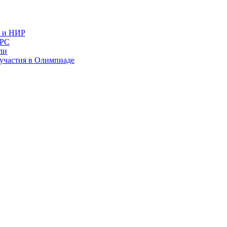
в и НИР
ИРС
ли
и участия в Олимпиаде