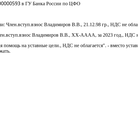
00000593
в ГУ Банка России по ЦФО
и: Член.вступ.взнос Владимиров В.В., 21.12.98 гр., НДС не обла
ен.вступ.взнос Владимиров В.В., XX-AAAA, за 2023 год., НДС н
я помощь на уставные цели., НДС не облагается". - вместо уст
жать.