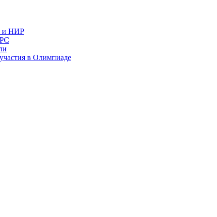
в и НИР
ИРС
ли
и участия в Олимпиаде