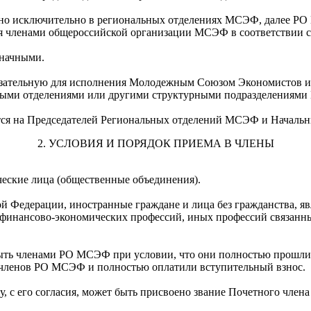
но исключительно в региональных отделениях МСЭФ, далее РО
 членами общероссийской организации МСЭФ в соответствии 
начными.
бязательную для исполнения Молодежным Союзом Экономистов и
ными отделениями или другими структурными подразделениям
ется на Председателей Региональных отделений МСЭФ и Началь
2. УСЛОВИЯ И ПОРЯДОК ПРИЕМА В ЧЛЕНЫ
еские лица (общественные объединения).
кой Федерации, иностранные граждане и лица без гражданства, 
и финансово-экономических профессий, иных профессий связанн
т быть членами РО МСЭФ при условии, что они полностью прошл
членов РО МСЭФ и полностью оплатили вступительный взнос.
, с его согласия, может быть присвоено звание Почетного чле