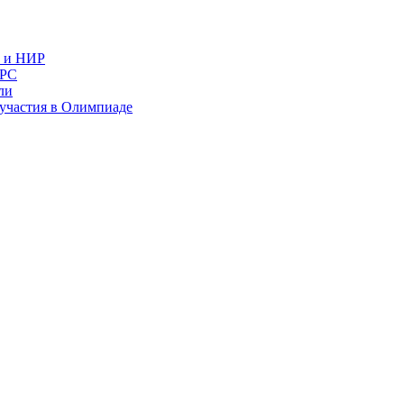
в и НИР
ИРС
ли
и участия в Олимпиаде