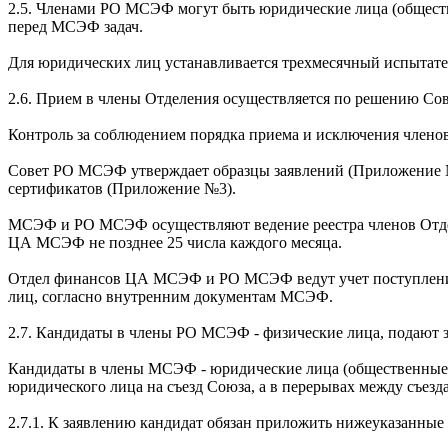
2.5. Членами РО МСЭФ могут быть юридические лица (общест
перед МСЭФ задач.
Для юридических лиц устанавливается трехмесячный испытате
2.6. Прием в члены Отделения осуществляется по решению С
Контроль за соблюдением порядка приема и исключения член
Совет РО МСЭФ утверждает образцы заявлений (Приложение №1
сертификатов (Приложение №3).
МСЭФ и РО МСЭФ осуществляют ведение реестра членов Отдел
ЦА МСЭФ не позднее 25 числа каждого месяца.
Отдел финансов ЦА МСЭФ и РО МСЭФ ведут учет поступления 
лиц, согласно внутренним документам МСЭФ.
2.7. Кандидаты в члены РО МСЭФ - физические лица, подают 
Кандидаты в члены МСЭФ - юридические лица (общественные 
юридического лица на съезд Союза, а в перерывах между съе
2.7.1. К заявлению кандидат обязан приложить нижеуказанные 